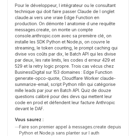
Pour le développeur, l intégrateur ou le consultant
technique qui doit faire passer Claude de l onglet
claude.ai vers une vraie Edge Function en
production. On démonte l anatomie d une requête
messages.create, on monte un compte
console.anthropic.com avec sa première clé, on
installe les SDK Python et Node.js, on couvre le
streaming, le token counting, le prompt caching qui
divise vos coûts par dix, le Batch API qui les divise
par deux, les rate limits, les codes d erreur 429 et
529 et la retry logic propre. Trois cas vécus chez
BusinessDigital sur 153 domaines : Edge Function
generate-opco-quote, Cloudflare Worker claude-
summarize-email, script Python n8n qui catégorise
mille leads par jour en Batch API. Quiz de douze
questions calibré pour des devs qui mettent leur
code en prod et défendent leur facture Anthropic
devant le DAF.
Vous saurez :
—
Faire son premier appel à messages.create depuis
Python et Node.js sans planter sur l auth