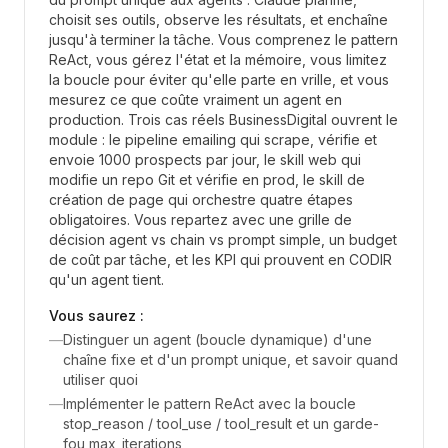
choisit ses outils, observe les résultats, et enchaîne
jusqu'à terminer la tâche. Vous comprenez le pattern
ReAct, vous gérez l'état et la mémoire, vous limitez
la boucle pour éviter qu'elle parte en vrille, et vous
mesurez ce que coûte vraiment un agent en
production. Trois cas réels BusinessDigital ouvrent le
module : le pipeline emailing qui scrape, vérifie et
envoie 1000 prospects par jour, le skill web qui
modifie un repo Git et vérifie en prod, le skill de
création de page qui orchestre quatre étapes
obligatoires. Vous repartez avec une grille de
décision agent vs chain vs prompt simple, un budget
de coût par tâche, et les KPI qui prouvent en CODIR
qu'un agent tient.
Vous saurez :
—
Distinguer un agent (boucle dynamique) d'une
chaîne fixe et d'un prompt unique, et savoir quand
utiliser quoi
—
Implémenter le pattern ReAct avec la boucle
stop_reason / tool_use / tool_result et un garde-
fou max_iterations