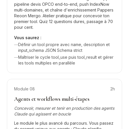
pipeline devis OPCO end-to-end, push IndexNow
multi-domaines, et chaîne d'enrichissement Pappers
Reoon Mergo. Atelier pratique pour concevoir ton
premier tool. Quiz 12 questions dures, passage à 70
pour cent.
Vous saurez :
—
Définir un tool propre avec name, description et
input_schema JSON Schema strict
—
Maîtriser le cycle tool_use puis tool_result et gérer
les tools multiples en parallèle
Module
08
2h
Agents et workflows multi-étapes
Concevoir, mesurer et tenir en production des agents
Claude qui agissent en boucle
Le module le plus avancé du parcours. Vous passez
du prompt unique aux agents : Claude planifie,